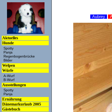
Aubrey
Aktuelles
Hunde
Spotty
Panja
Regenbogenbrücke
Bilder
Welpen
Würfe
A-Wurf
B-Wurf
Ausstellungen
Spotty
Panja
Ernährung
Dänemarkurlaub 2005
Gästebuch