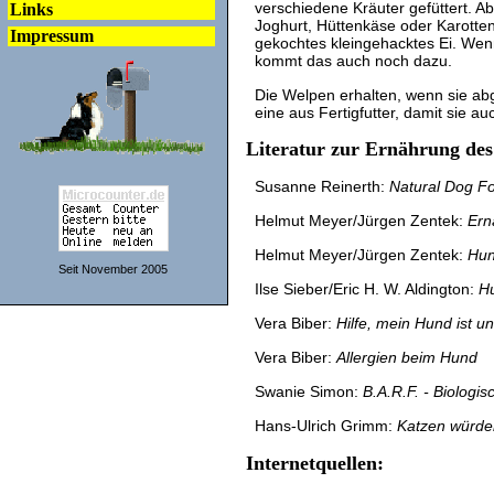
verschiedene Kräuter gefüttert. A
Links
Joghurt, Hüttenkäse oder Karotte
Impressum
gekochtes kleingehacktes Ei. Wen
kommt das auch noch dazu.
Die Welpen erhalten, wenn sie ab
eine aus Fertigfutter, damit sie a
Literatur zur Ernährung de
Susanne Reinerth:
Natural Dog F
Helmut Meyer/Jürgen Zentek:
Ern
Helmut Meyer/Jürgen Zentek:
Hun
Seit November 2005
Ilse Sieber/Eric H. W. Aldington:
Hu
Vera Biber:
Hilfe, mein Hund ist u
Vera Biber:
Allergien beim Hund
Swanie Simon:
B.A.R.F. - Biologi
Hans-Ulrich Grimm:
Katzen würde
Internetquellen: