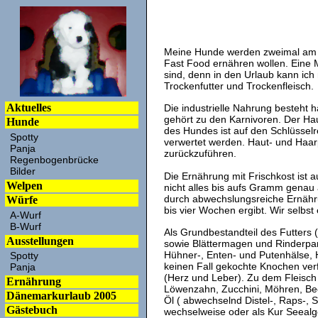
Meine Hunde werden zweimal am Tag
Fast Food ernähren wollen. Eine M
sind, denn in den Urlaub kann ic
Trockenfutter und Trockenfleisch.
Aktuelles
Die industrielle Nahrung besteht h
gehört zu den Karnivoren. Der Hau
Hunde
des Hundes ist auf den Schlüsselr
Spotty
verwertet werden. Haut- und Haarp
Panja
zurückzuführen.
Regenbogenbrücke
Bilder
Die Ernährung mit Frischkost ist 
Welpen
nicht alles bis aufs Gramm genau 
durch abwechslungsreiche Ernähr
Würfe
bis vier Wochen ergibt. Wir selbs
A-Wurf
B-Wurf
Als Grundbestandteil des Futters 
Ausstellungen
sowie Blättermagen und Rinderpans
Hühner-, Enten- und Putenhälse, 
Spotty
keinen Fall gekochte Knochen verfü
Panja
(Herz und Leber). Zu dem Fleisch
Ernährung
Löwenzahn, Zucchini, Möhren, Bee
Dänemarkurlaub 2005
Öl ( abwechselnd Distel-, Raps-, 
Gästebuch
wechselweise oder als Kur Seeal