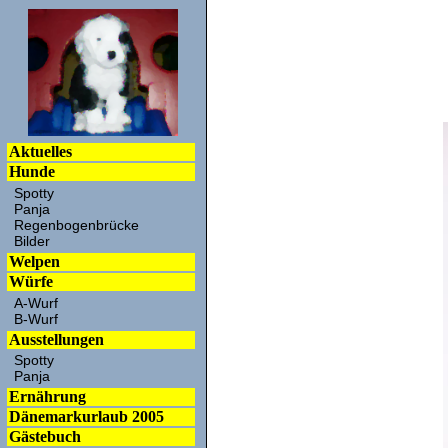
Aktuelles
Hunde
Spotty
Panja
Regenbogenbrücke
Bilder
Welpen
Würfe
A-Wurf
B-Wurf
Ausstellungen
Spotty
Panja
Ernährung
Dänemarkurlaub 2005
Gästebuch