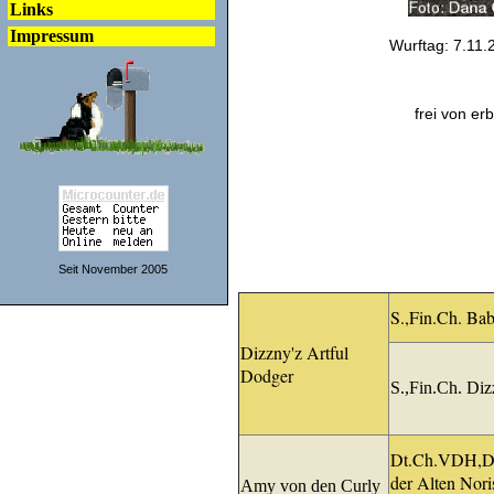
Links
Impressum
Wurftag: 7.11.2
frei von e
Seit November 2005
S.,Fin.Ch. Ba
Dizzny'z Artful
Dodger
S.,Fin.Ch. Diz
Dt.Ch.VDH,Dt
der Alten Nori
Amy von den Curly